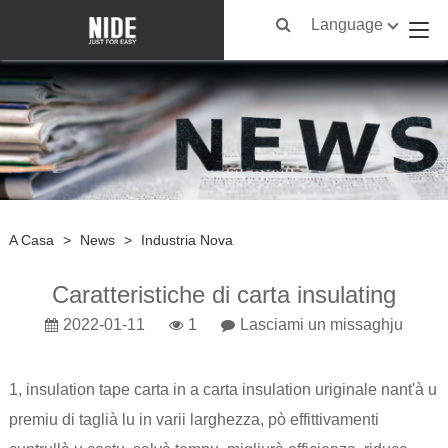
Language
A Casa
>
News
>
Industria Nova
Caratteristiche di carta insulating
2022-01-11
1
Lasciami un missaghju
1, insulation tape carta in a carta insulation uriginale nant'à u
premiu di taglià lu in varii larghezza, pò effittivamenti