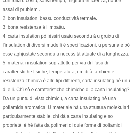
cuntrullà u costu, salvà tempu, migliurà efficienza, riduce
assai di prublemi.
2, bon insulation, bassu conductività termale.
3, bona resistenza à l'impattu.
4, carta insulation pò ièssiri usatu secondu à u gruixu di
l'insulation di diversi mudelli è specificazioni, u persunale pò
esse aghjustate secondu a necessità attuale di a lunghezza.
5, materiali insulation suprattuttu per via di l 'usu di
caratteristiche fisiche, temperatura, umidità, ambiente
resistenza chimica è altri tipi diffirenti, carta insulating hè unu
di elli. Chì sò e caratteristiche chimiche di a carta insulating?
Da un puntu di vista chimicu, a carta insulating hè una
poliamida aromatica. U materiale hà una struttura molekulari
particularmente stabile, chì dà a carta insulating e so
proprietà, è hè fatta da polimeri di duie forme di poliamidi