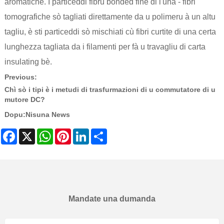
aromatiche. I particeddi fibru bonded fine di l'una - fibri
tomografiche sò tagliati direttamente da u polimeru à un altu
tagliu, è sti particeddi sò mischiati cù fibri curtite di una certa
lunghezza tagliata da i filamenti per fà u travagliu di carta
insulating bè.
Previous:
Chì sò i tipi è i metudi di trasfurmazioni di u commutatore di u
mutore DC?
Dopu:
Nisuna News
Facebook
X
WhatsApp
Pinterest
LinkedIn
Share
Mandate una dumanda