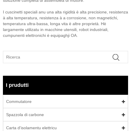
suluzione cumpleta di assemblea di mutore.
I cuscinetti speciali anu una alta rigidità è alta precisione, resistenza
à alta temperatura, resistenza à a corrosione, non magnetichi,
temperatura ultra-bassa, longa vita è altre proprietà. Hè
largamente utilizatu in macchine utensili, robot industriali,
cumpunenti elettronichi è equipaghji OA.
I prudutti
Commutatore
Spazzola di carbone
Carta d'isolamentu elettricu