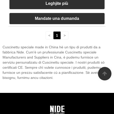
Leghjite più
Mandate una dumanda
<
1
>
Cuscinettu speciale made in China hè un tipu di prudutti da a
fabbrica Nide. Cum'è un prufessiunale Cuscinettu speciale
Manufacturers and Suppliers in Cina, è pudemu furnisce un
serviziu persunalizatu di Cuscinettu speciale. I nostri prudutti sò
certificati CE. Sempre chì vulete cunnosce i prudutti, pudemu
furnisce un prezzu satisfacente cù a pianificazione. Sè avete
bisognu, furnimu ancu citazioni.