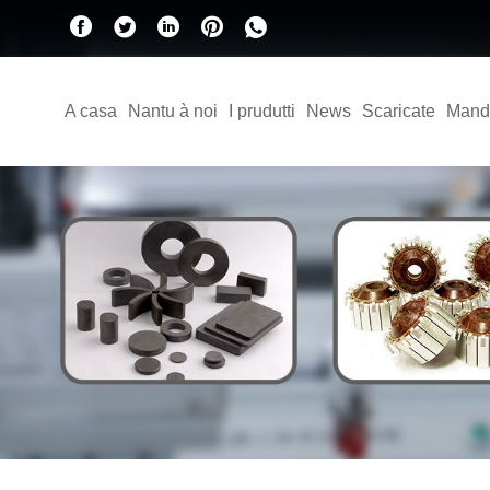
A casa
Nantu à noi
I prudutti
News
Scaricate
Mand