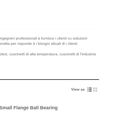
egneri prufessiunali à furnisce i clienti cu suluzioni
ita per risponde à i bisogni attuali di i clienti.
bot, cuscinetti di alta temperatura, cuscinetti di l'industria
View as
 Small Flange Ball Bearing