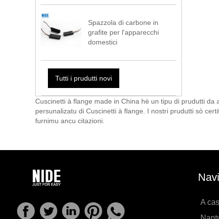
Spazzola di carbone in
grafite per l'apparecchi
domestici
Tutti i prudutti novi
Cuscinetti à flange made in China hè un tipu di prudutti da
persunalizatu di Cuscinetti à flange. I nostri prudutti sò ce
furnimu ancu citazioni.
Navi
A ca
Nantu