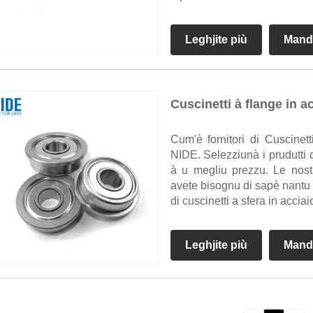
Leghjite più
Mand
Cuscinetti à flange in a
Cum'è fornitori di Cuscinet
NIDE. Selezziunà i prudutti di
à u megliu prezzu. Le nostr
avete bisognu di sapè nantu à i
di cuscinetti a sfera in acciai
Leghjite più
Mand