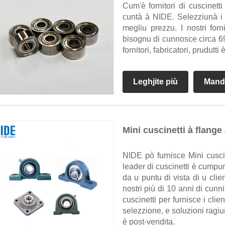
Cum'è fornitori di cuscinett
cuntà à NIDE. Selezziunà i p
megliu prezzu. I nostri forn
bisognu di cunnosce circa 6
fornitori, fabricatori, prudutti
Leghjite più
Mand
Mini cuscinetti à flange
NIDE pò furnisce Mini cuscin
leader di cuscinetti è cumpu
da u puntu di vista di u clie
nostri più di 10 anni di cunn
cuscinetti per furnisce i clie
selezzione, e soluzioni ragiun
è post-vendita.