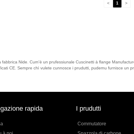
<
1
>
 a fabbrica Nide. Cum'è un prufessiunale Cuscinetti à flange Manufactu
rtificati CE. Sempre chì vulete cunnosce i prudutti, pudemu furnisce un 
gazione rapida
I prudutti
sa
Commutatore
 à noi
Spazzola di carbone