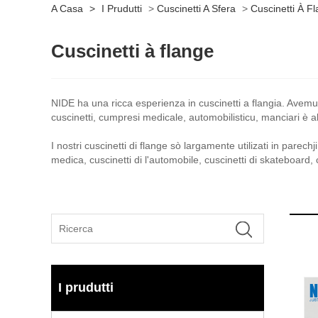
A Casa
>
I Prudutti
>
Cuscinetti A Sfera
>
Cuscinetti À F
Cuscinetti à flange
NIDE ha una ricca esperienza in cuscinetti a flangia. Avemu 
cuscinetti, cumpresi medicale, automobilisticu, manciari è alt
I nostri cuscinetti di flange sò largamente utilizati in parech
medica, cuscinetti di l'automobile, cuscinetti di skateboard, c
I prudutti