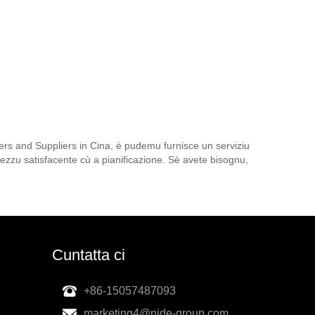
rers and Suppliers in Cina, è pudemu furnisce un serviziu
prezzu satisfacente cù a pianificazione. Sè avete bisognu,
Cuntatta ci
+86-15057487093
marketing4@nide-group.com