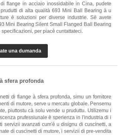
i di flange in acciaio inossidabile in Cina, pudete
rudutti di alta qualità 693 Mini Ball Bearing à u
iture è soluzioni per diverse industrie. Sè avete
93 Mini Bearing Silent Small Flanged Ball Bearing
 è specificazioni, per piacè cuntattateci.
ate una dumanda
 à sfera profonda
etti di flange à sfera profonda, simu un fornitore
nenti di mutore, serve u mercatu globale. Pensemu
nte, piuttostu cà solu vende u pruduttu. Utilizemu i
iscenza prufessiunale è sperienza in l'industria di i
nti servizii avanzati cum'è u disignu di cuscinetti, a
ate di cuscinetti di mutore, i servizii di pre-vendita