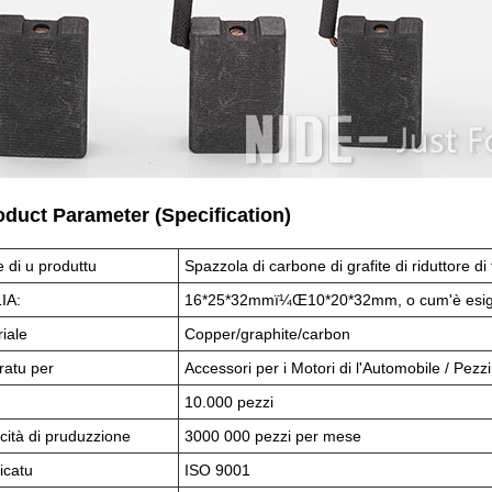
oduct Parameter (Specification)
di u produttu
Spazzola di carbone di grafite di riduttore di 
IA:
16*25*32mmï¼Œ10*20*32mm, o cum'è esigen
iale
Copper/graphite/carbon
ratu per
Accessori per i Motori di l'Automobile / Pezz
10.000 pezzi
ità di pruduzzione
3000 000 pezzi per mese
ficatu
ISO 9001