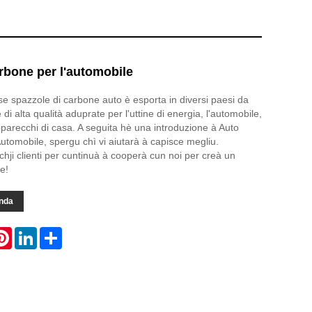
rbone per l'automobile
se spazzole di carbone auto è esporta in diversi paesi da
di alta qualità aduprate per l'uttine di energia, l'automobile,
pparecchi di casa. A seguita hè una introduzione à Auto
tomobile, spergu chì vi aiutarà à capisce megliu.
chji clienti per cuntinuà à cooperà cun noi per creà un
e!
nda
atsApp
Pinterest
LinkedIn
Share