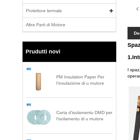
Protettore termale
Altre Parti di Motore
De
Spaz
Prudutti novi
1.In
I spaz
operan
PM Insulation Paper Per
l'insulazione di u mutore
Carta d'isolamentu DMD per
l'isolamentu di u mutore