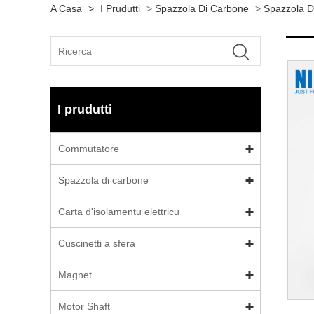
A Casa
>
I Prudutti
>
Spazzola Di Carbone
>
Spazzola D
I prudutti
Commutatore
Spazzola di carbone
Carta d'isolamentu elettricu
Cuscinetti a sfera
Magnet
Motor Shaft