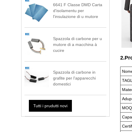
6641 F Classe DMD Carta
d'isolamentu per
l'insulazione di u mutore
Spazzola di carbone per u
mutore di a macchina à
cucire
2.Pr
Nome 
Spazzola di carbone in
grafite per l'apparecchi
TAGL
domestici
Mater
Adup
Tutti i prudutti novi
MOQ
Capac
Certi