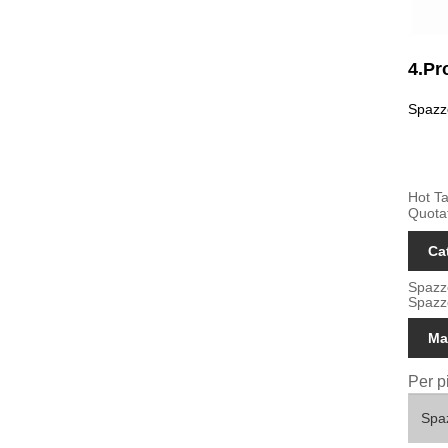
4.Pr
Spazzo
Hot Ta
Quota
Ca
Spazzo
Spazzo
Ma
Per p