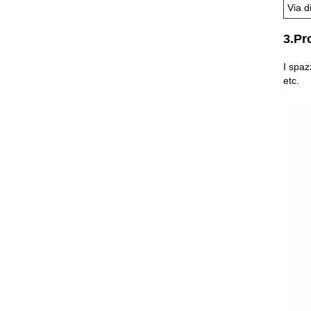
Via d
3.Pr
I spaz
etc.