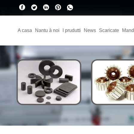
A casa
Nantu à noi
I prudutti
News
Scaricate
Mand