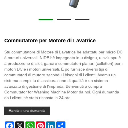
Commutatore per Motore di Lavatrice
Stu commutatore di Motore di Lavatrice hè adattatu per micro DC
è muturi universali. NIDE hè impegnata in u disignu, u sviluppu è
a produzzione di slot, ganci è commutatori planari (collettori) per i
motori DC è i motori universali. È pò furnisce diversi tipi di
commutatori di mutore secondu i bisogni di i clienti. Avemu un
sistema cumpletu di assicurazione di qualità è un sistema
avanzatu di gestione di l'impresa. Benvenuti à cumprà
Commutator for Washing Machine Motor da noi. Ogni dumanda
da i clienti hè stata risposta in 24 ore.
Mandate una dumanda
Facebook
X
WhatsApp
Pinterest
LinkedIn
Share