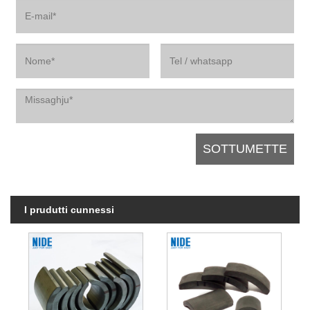
I prudutti cunnessi