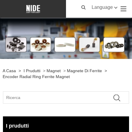
Language
A Casa
>
I Prudutti
>
Magnet
>
Magnete Di Ferrite
>
Encoder Radial Ring Ferrite Magnet
I prudutti