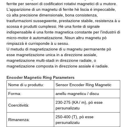
ferrite per sensori di codificatori rotativi magnetici di u mutore.
L'apparizione di un magnetu di ferrite hè liscia è impeccabile,
cù alta precisione dimensionale, bona consistenza,
trasfurmazioni sussegwente, prestazione stabile, resistenza à u
scossa è prudutti cumplessi. Hè una fonte di signale
indispensabile è una fonte magnetica constante per l'industrii di
micro-motor è automatizazione. Nisun altru magnetu pò
rimpiazzà è currisponde à u sessu.
U metudu di magnetizazione di u magnetu permanente pò
esse magnetizazione unica in a direzzione assiale,
magnetizazione multi-stadi in direzzione radiale, o
magnetizazione composta in direzzione assiale è radiale.
Encoder Magnetic Ring Parameters
Nome di u produttu:
Sensor Encoder Ring Magnetic
Forma:
anellu magneticu / discu
230-275 (KA / m), pò esse
Coercitività:
persunalizatu
250-400 (T), pò esse
Rimanenza:
persunalizatu