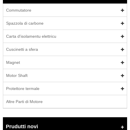
Commutatore
Spazzola di carbone
Carta d'isolamentu elettricu
Cuscinetti a sfera
Magnet
Motor Shaft
Protettore termale
Altre Parti di Motore
Prudutti novi