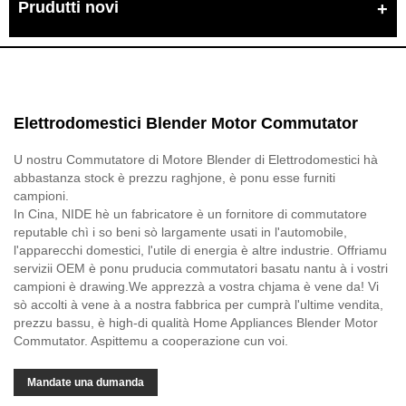
Prudutti novi
Elettrodomestici Blender Motor Commutator
U nostru Commutatore di Motore Blender di Elettrodomestici hà
abbastanza stock è prezzu raghjone, è ponu esse furniti
campioni.
In Cina, NIDE hè un fabricatore è un fornitore di commutatore
reputable chì i so beni sò largamente usati in l'automobile,
l'apparecchi domestici, l'utile di energia è altre industrie. Offriamu
servizii OEM è ponu pruducia commutatori basatu nantu à i vostri
campioni è drawing.We apprezzà a vostra chjama è vene da! Vi
sò accolti à vene à a nostra fabbrica per cumprà l'ultime vendita,
prezzu bassu, è high-di qualità Home Appliances Blender Motor
Commutator. Aspittemu a cooperazione cun voi.
Mandate una dumanda