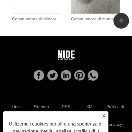
Commutatore di Motore Blender Per Apparecchi Domestici
Commutatore di mutore di l'aspiratore
Links
Sitemap
RSS
XML
Pulitica di
X
Utilizemu i cookies per offre una sperienza di
privacy
navigazione megliu, analizà u trafficu di u