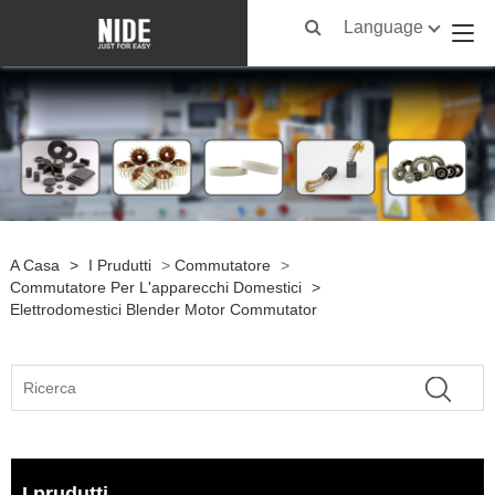
Language
A Casa
>
I Prudutti
>
Commutatore
>
Commutatore Per L'apparecchi Domestici
>
Elettrodomestici Blender Motor Commutator
I prudutti