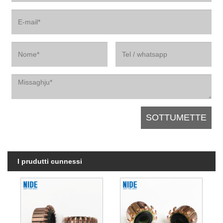
I prudutti cunnessi