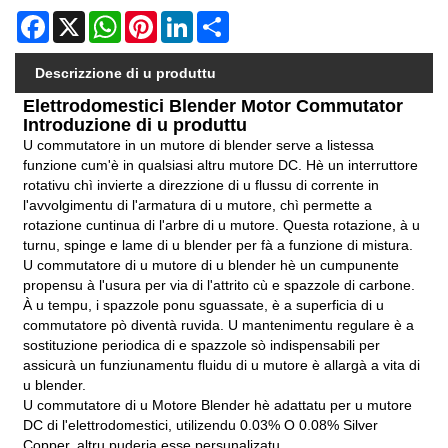
Facebook
X
WhatsApp
Pinterest
LinkedIn
Share
Descrizzione di u produttu
Elettrodomestici Blender Motor Commutator
Introduzione di u produttu
U commutatore in un mutore di blender serve a listessa
funzione cum'è in qualsiasi altru mutore DC. Hè un interruttore
rotativu chì invierte a direzzione di u flussu di corrente in
l'avvolgimentu di l'armatura di u mutore, chì permette a
rotazione cuntinua di l'arbre di u mutore. Questa rotazione, à u
turnu, spinge e lame di u blender per fà a funzione di mistura.
U commutatore di u mutore di u blender hè un cumpunente
propensu à l'usura per via di l'attrito cù e spazzole di carbone.
À u tempu, i spazzole ponu sguassate, è a superficia di u
commutatore pò diventà ruvida. U mantenimentu regulare è a
sostituzione periodica di e spazzole sò indispensabili per
assicurà un funziunamentu fluidu di u mutore è allargà a vita di
u blender.
U commutatore di u Motore Blender hè adattatu per u mutore
DC di l'elettrodomestici, utilizendu 0.03% O 0.08% Silver
Copper, altru puderia esse persunalizatu.