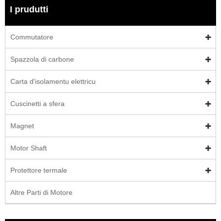
I prudutti
Commutatore
Spazzola di carbone
Carta d'isolamentu elettricu
Cuscinetti a sfera
Magnet
Motor Shaft
Protettore termale
Altre Parti di Motore