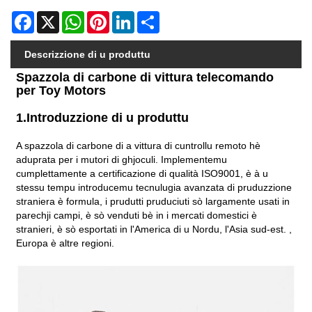
Facebook
X
WhatsApp
Pinterest
LinkedIn
Share
Descrizzione di u produttu
Spazzola di carbone di vittura telecomando
per Toy Motors
1.Introduzzione di u produttu
A spazzola di carbone di a vittura di cuntrollu remoto hè
aduprata per i mutori di ghjoculi. Implementemu
cumplettamente a certificazione di qualità ISO9001, è à u
stessu tempu introducemu tecnulugia avanzata di pruduzzione
straniera è formula, i prudutti pruduciuti sò largamente usati in
parechji campi, è sò venduti bè in i mercati domestici è
stranieri, è sò esportati in l'America di u Nordu, l'Asia sud-est. ,
Europa è altre regioni.