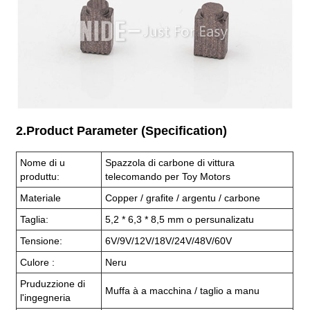
2.Product Parameter (Specification)
Nome di u
Spazzola di carbone di vittura
produttu:
telecomando per Toy Motors
Materiale
Copper / grafite / argentu / carbone
Taglia:
5,2 * 6,3 * 8,5 mm o persunalizatu
Tensione:
6V/9V/12V/18V/24V/48V/60V
Culore :
Neru
Pruduzzione di
Muffa à a macchina / taglio a manu
l'ingegneria