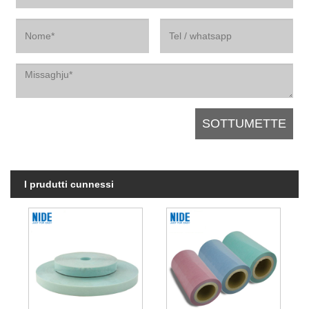
I prudutti cunnessi