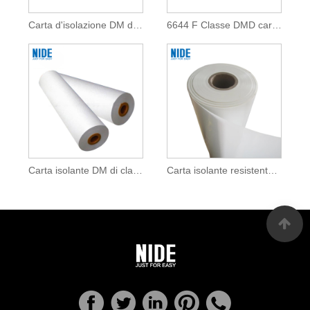
Carta d'isolazione DM di culore blu
6644 F Classe DMD carta d'isolamentu per l'insulazione di u mutore
Carta isolante DM di classe B
Carta isolante resistente à l'usura per a bobina d'insulazione di u mutore