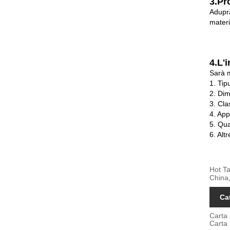
3.Pr
Adupra
materi
4.
L'
Sarà m
1. Tip
2. Dim
3. Cla
4. App
5. Qu
6. Alt
Hot Ta
China,
Ca
Carta
Carta