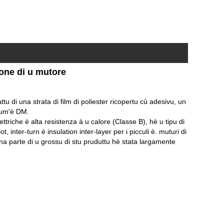
ione di u mutore
u di una strata di film di poliester ricopertu cù adesivu, un
 cum'è DM.
riche è alta resistenza à u calore (Classe B), hè u tipu di
, inter-turn è insulation inter-layer per i picculi è. muturi di
na parte di u grossu di stu pruduttu hè stata largamente