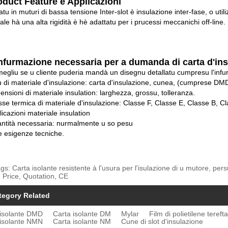
oduct Feature è Applicazioni
tu in muturi di bassa tensione Inter-slot è insulazione inter-fase, o utili
ale hà una alta rigidità è hè adattatu per i prucessi meccanichi off-line.
infurmazione necessaria per a dumanda di carta d'in
egliu se u cliente puderia mandà un disegnu detallatu cumpresu l'infur
u di materiale d'insulazione: carta d'insulazione, cunea, (cumprese DM
ensioni di materiale insulation: larghezza, grossu, tolleranza.
sse termica di materiale d'insulazione: Classe F, Classe E, Classe B, C
licazioni materiale insulation
antità necessaria: nurmalmente u so pesu
re esigenze tecniche.
gs: Carta isolante resistente à l'usura per l'isulazione di u mutore, pe
 Price, Quotation, CE
tegory Related
 isolante DMD
Carta isolante DM
Mylar
Film di polietilene tereft
 isolante NMN
Carta isolante NM
Cune di slot d'insulazione