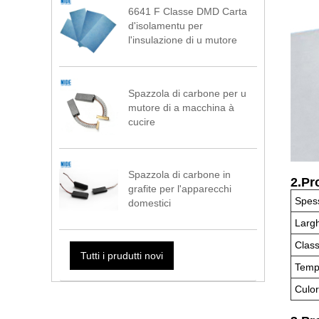
6641 F Classe DMD Carta
d'isolamentu per
l'insulazione di u mutore
Spazzola di carbone per u
mutore di a macchina à
cucire
Spazzola di carbone in
2.Pr
grafite per l'apparecchi
Spes
domestici
Larg
Class
Tutti i prudutti novi
Tempe
Culo