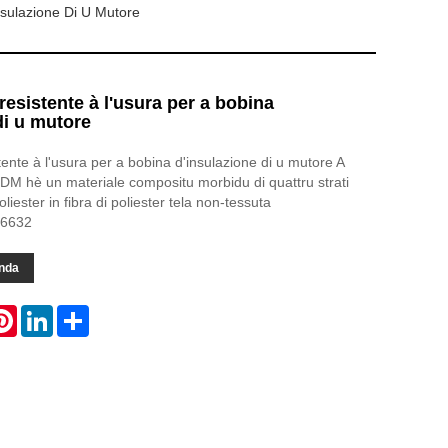
nsulazione Di U Mutore
resistente à l'usura per a bobina
di u mutore
tente à l'usura per a bobina d'insulazione di u mutore A
 DM hè un materiale compositu morbidu di quattru strati
oliester in fibra di poliester tela non-tessuta
-6632
nda
atsApp
Pinterest
LinkedIn
Share