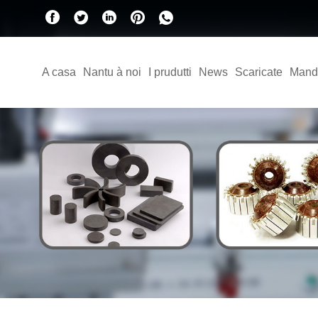
A casa
Nantu à noi
I prudutti
News
Scaricate
Mand