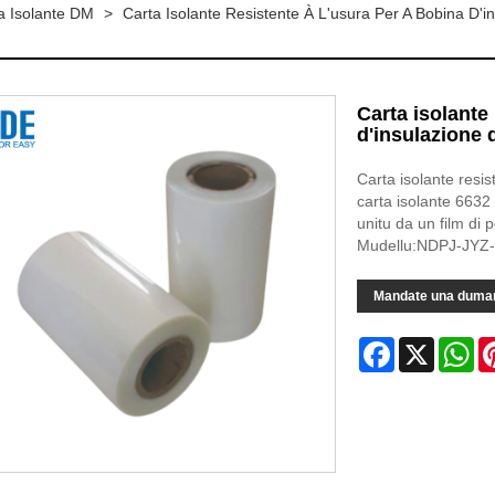
a Isolante DM
>
Carta Isolante Resistente À L'usura Per A Bobina D'i
Carta isolante 
d'insulazione 
Carta isolante resis
carta isolante 6632
unitu da un film di p
Mudellu:NDPJ-JYZ
Mandate una duma
Facebook
X
Wh