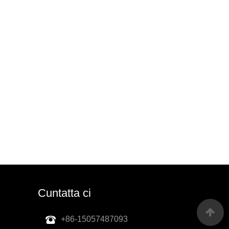
Cuntatta ci
+86-15057487093