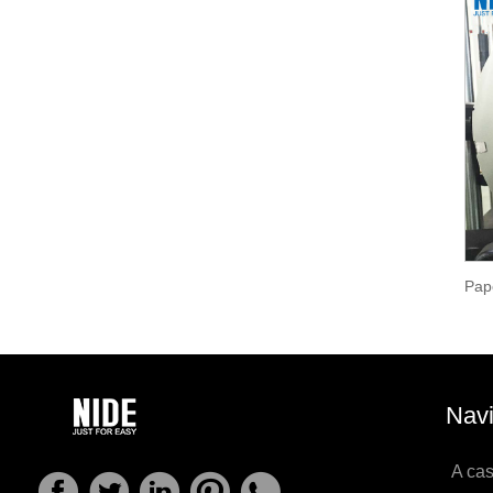
Navi
A ca