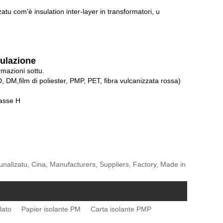
zatu com'è insulation inter-layer in transformatori, u
sulazione
mazioni sottu.
D, DM,
film di poliester, PMP, PET, fibra vulcanizzata rossa)
lasse H
rsunalizatu, Cina, Manufacturers, Suppliers, Factory, Made in
alato
Papier isolante PM
Carta isolante PMP