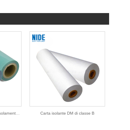
6644 F Classe DMD carta d'isolamentu per l'insulazione di u mutore
Carta isolante DM di classe B