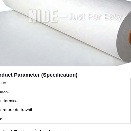
oduct Parameter (Specification)
sore
hezza
e termica
rature de travail
re