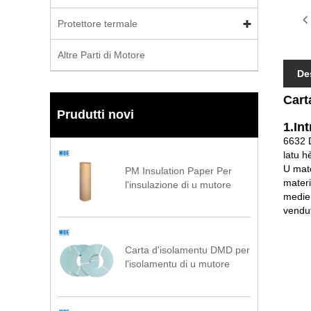
Protettore termale
Altre Parti di Motore
De
Cart
Prudutti novi
1.In
6632 D
latu h
U mate
PM Insulation Paper Per
materi
l'insulazione di u mutore
medie 
vendut
Carta d'isolamentu DMD per
l'isolamentu di u mutore