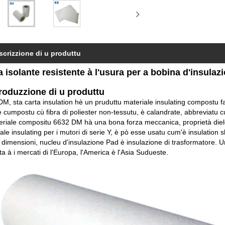
scrizzione di u produttu
a isolante resistente à l'usura per a bobina d'insulaz
troduzzione di u produttu
M, sta carta insulation hè un pruduttu materiale insulating compostu fatt
è cumpostu cù fibra di poliester non-tessutu, è calandrate, abbreviatu
riale compositu 6632 DM hà una bona forza meccanica, proprietà dielett
ale insulating per i mutori di serie Y, è pò esse usatu cum'è insulation slot
dimensioni, nucleu d'insulazione Pad è insulazione di trasformatore. U
a à i mercati di l'Europa, l'America è l'Asia Sudueste.