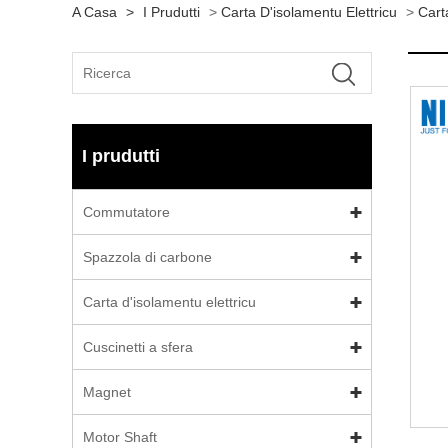
A Casa
>
I Prudutti
>
Carta D'isolamentu Elettricu
>
Cart
I prudutti
Commutatore
Spazzola di carbone
Carta d'isolamentu elettricu
Cuscinetti a sfera
Magnet
Motor Shaft